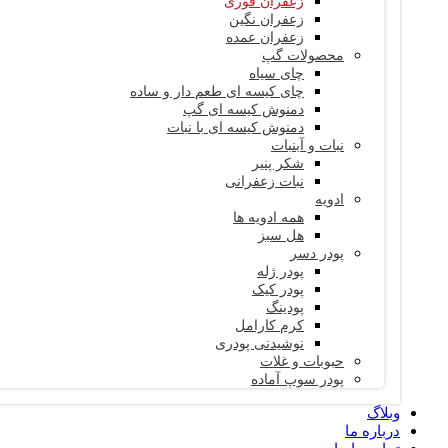
زعفران فوری
زعفران نگین
زعفران عمده
محصولات گپ
چای سیاه
چای کیسه ای طعم دار و ساده
دمنوش کیسه ای گپ
دمنوش کیسه ای با نبات
نبات و آبنبات
شکر پنیر
نبات زعفرانی
ادویه
همه ادویه ها
هل سبز
پودر دسر
پودر ژله
پودر کیک
پودینگ
کرم کارامل
نوشیدنی پودری
حبوبات و غلات
پودر سوپ آماده
وبلاگ
درباره ما