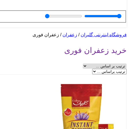
دمنوش کیسه ای گپ
نبات و آبنبات
شکر پنیر
نبات زعفرانی
فروشگاه اینترنتی گلیران
/
زعفران
/
زعفران فوری
خرید زعفران فوری