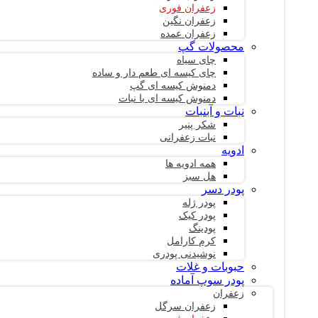
زعفران فوری
زعفران نگین
زعفران عمده
محصولات گپ
چای سیاه
چای کیسه ای طعم دار و ساده
دمنوش کیسه ای گپ
دمنوش کیسه ای با نبات
نبات و آبنبات
شکر پنیر
نبات زعفرانی
ادویه
همه ادویه ها
هل سبز
پودر دسر
پودر ژله
پودر کیک
پودینگ
کرم کارامل
نوشیدنی پودری
حبوبات و غلات
پودر سوپ آماده
زعفران
زعفران سرگل